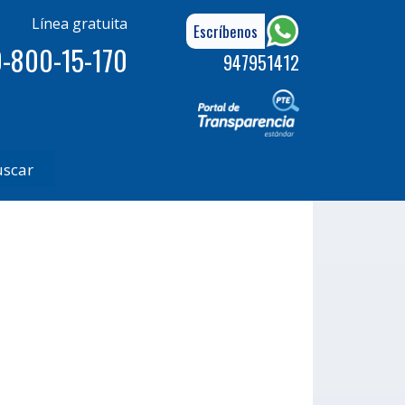
Línea gratuita
Escríbenos
-800-15-170
947951412
uscar