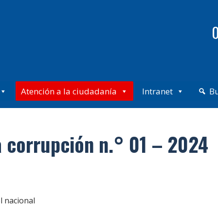
0
Atención a la ciudadanía
Intranet
B
 corrupción n.° 01 – 2024
l nacional