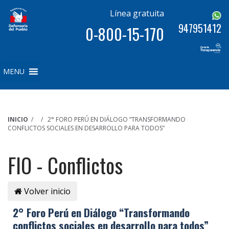
Línea gratuita
947951412
0-800-15-170
MENU
INICIO
/ / 2° FORO PERÚ EN DIÁLOGO “TRANSFORMANDO
CONFLICTOS SOCIALES EN DESARROLLO PARA TODOS”
FIO - Conflictos
Volver inicio
2° Foro Perú en Diálogo “Transformando
conflictos sociales en desarrollo para todos”