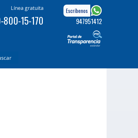
Línea gratuita
Escríbenos
-800-15-170
947951412
uscar