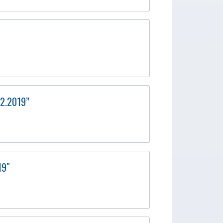
12.2019”
19″