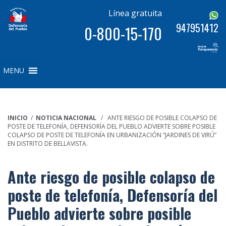
Línea gratuita
947951412
0-800-15-170
MENU
INICIO
/
NOTICIA NACIONAL
/ ANTE RIESGO DE POSIBLE COLAPSO DE
POSTE DE TELEFONÍA, DEFENSORÍA DEL PUEBLO ADVIERTE SOBRE POSIBLE
COLAPSO DE POSTE DE TELEFONÍA EN URBANIZACIÓN “JARDINES DE VIRÚ”
EN DISTRITO DE BELLAVISTA.
Ante riesgo de posible colapso de
poste de telefonía, Defensoría del
Pueblo advierte sobre posible