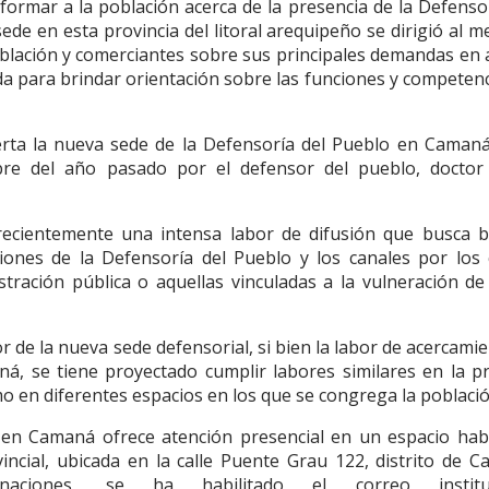
ormar a la población acerca de la presencia de la Defensor
de en esta provincia del litoral arequipeño se dirigió al m
población y comerciantes sobre sus principales demandas en 
da para brindar orientación sobre las funciones y competen
rta la nueva sede de la Defensoría del Pueblo en Camaná
re del año pasado por el defensor del pueblo, doctor
o recientemente una intensa labor de difusión que busca b
iones de la Defensoría del Pueblo y los canales por los 
stración pública o aquellas vinculadas a la vulneración de
 de la nueva sede defensorial, si bien la labor de acercami
ná, se tiene proyectado cumplir labores similares en la p
o en diferentes espacios en los que se congrega la població
 en Camaná ofrece atención presencial en un espacio habi
incial, ubicada en la calle Puente Grau 122, distrito de C
aciones, se ha habilitado el correo instituc