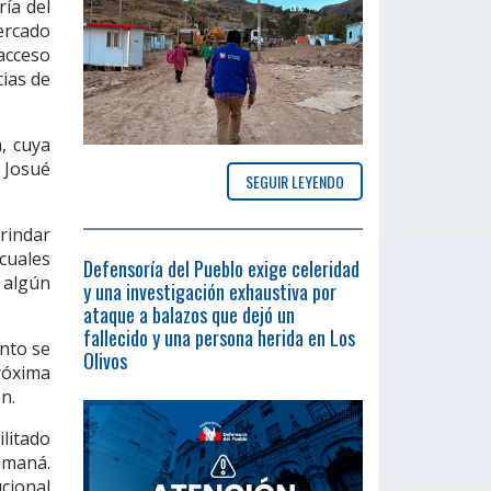
ía del
ercado
acceso
cias de
, cuya
 Josué
SEGUIR LEYENDO
rindar
cuales
Defensoría del Pueblo exige celeridad
 algún
y una investigación exhaustiva por
ataque a balazos que dejó un
fallecido y una persona herida en Los
ento se
Olivos
róxima
n.
litado
amaná.
ional