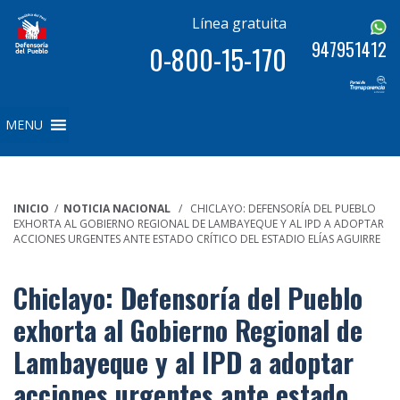
Línea gratuita
947951412
0-800-15-170
MENU
INICIO
/
NOTICIA NACIONAL
/ CHICLAYO: DEFENSORÍA DEL PUEBLO
EXHORTA AL GOBIERNO REGIONAL DE LAMBAYEQUE Y AL IPD A ADOPTAR
ACCIONES URGENTES ANTE ESTADO CRÍTICO DEL ESTADIO ELÍAS AGUIRRE
Chiclayo: Defensoría del Pueblo
exhorta al Gobierno Regional de
Lambayeque y al IPD a adoptar
acciones urgentes ante estado