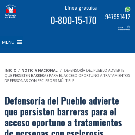
Línea gratuita
947951412
0-800-15-170
MENU
INICIO
/
NOTICIA NACIONAL
/ DEFENSORÍA DEL PUEBLO ADVIERTE
QUE PERSISTEN BARRERAS PARA EL ACCESO OPORTUNO A TRATAMIENTOS
DE PERSONAS CON ESCLEROSIS MÚLTIPLE
Defensoría del Pueblo advierte
que persisten barreras para el
acceso oportuno a tratamientos
de personas con esclerosis