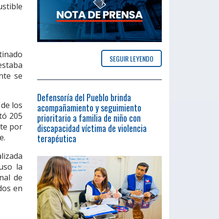
stible
stinado
SEGUIR LEYENDO
estaba
nte se
Defensoría del Pueblo brinda
 de los
acompañamiento y seguimiento
tó 205
prioritario a familia de niño con
nte por
discapacidad víctima de violencia
terapéutica
e.
lizada
uso la
nal de
ndos en