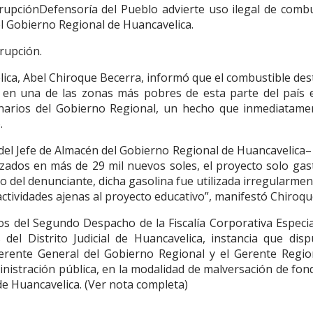
rrupciónDefensoría del Pueblo advierte uso ilegal de combu
l Gobierno Regional de Huancavelica.
rrupción.
elica, Abel Chiroque Becerra, informó que el combustible de
a en una de las zonas más pobres de esta parte del país 
onarios del Gobierno Regional, un hecho que inmediatame
.
 del Jefe de Almacén del Gobierno Regional de Huancavelica–
rizados en más de 29 mil nuevos soles, el proyecto solo gas
o del denunciante, dicha gasolina fue utilizada irregularme
ctividades ajenas al proyecto educativo”, manifestó Chiroqu
s del Segundo Despacho de la Fiscalía Corporativa Especia
del Distrito Judicial de Huancavelica, instancia que disp
Gerente General del Gobierno Regional y el Gerente Regio
ministración pública, en la modalidad de malversación de fo
de Huancavelica. (Ver nota completa)