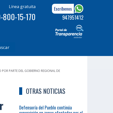
Línea gratuita
Escríbenos
-800-15-170
947951412
uscar
O POR PARTE DEL GOBIERNO REGIONAL DE
OTRAS NOTICIAS
r
Defensoría del Pueblo continúa
supervisión en zonas afectadas por el