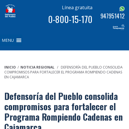
Línea gratuita
947951412
0-800-15-170
MENU
INICIO
/
NOTICIA REGIONAL
/ DEFENSORÍA DEL PUEBLO CONSOLIDA
COMPROMISOS PARA FORTALECER EL PROGRAMA ROMPIENDO CADENAS
EN CAJAMARCA
Defensoría del Pueblo consolida
compromisos para fortalecer el
Programa Rompiendo Cadenas en
Cajamarca