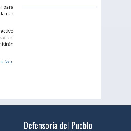
al para
da dar
activo
brar un
itirán
.pe/wp-
Defensoría del Pueblo