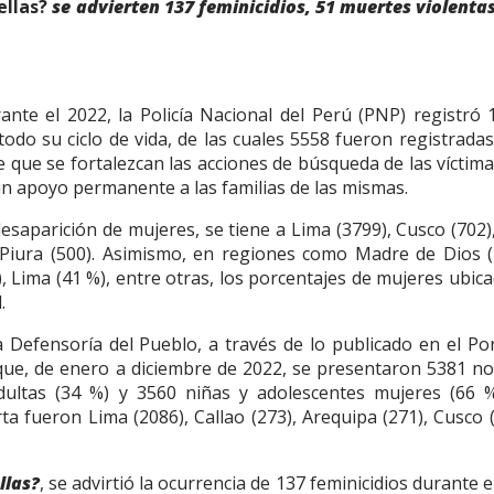
ellas?
se advierten 137 feminicidios, 51 muertes violentas
ante el 2022, la Policía Nacional del Perú (PNP) registró 
odo su ciclo de vida, de las cuales 5558 fueron registrada
e que se fortalezcan las acciones de búsqueda de las víctima
un apoyo permanente a las familias de las mismas.
saparición de mujeres, se tiene a Lima (3799), Cusco (702)
 Piura (500). Asimismo, en regiones como Madre de Dios (
, Lima (41 %), entre otras, los porcentajes de mujeres ubic
.
a Defensoría del Pueblo, a través de lo publicado en el Por
que, de enero a diciembre de 2022, se presentaron 5381 no
dultas (34 %) y 3560 niñas y adolescentes mujeres (66 %
a fueron Lima (2086), Callao (273), Arequipa (271), Cusco 
llas?
, se advirtió la ocurrencia de 137 feminicidios durante e