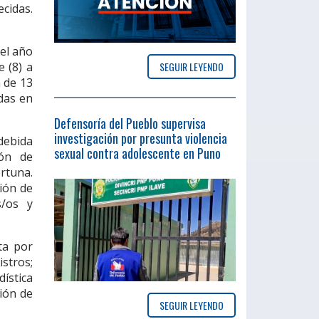
cidas.
el año
SEGUIR LEYENDO
 (8) a
n de 13
adas en
Defensoría del Pueblo supervisa
investigación por presunta violencia
 debida
sexual contra adolescente en Puno
ión de
rtuna.
ión de
s/os y
ta por
stros;
ística
ción de
SEGUIR LEYENDO