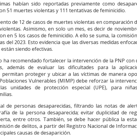
íctimas habían sido reportadas previamente como desapare
n 51 muertes violentas y 111 tentativas de feminicidio.
emento de 12 de casos de muertes violentas en comparación d
violentas. Asimismo, en solo un mes, es decir de noviembre
n en 5 los casos de feminicidio. A ello se suma, la comisió
as del 2023. Esto evidencia que las diversas medidas enfoc
están siendo efectivas.
lo ha recomendado fortalecer la intervención de la PNP con
s, además de evaluar las dificultades para la aplicac
 permitan proteger y ubicar a las víctimas de manera opo
y Poblaciones Vulnerables (MIMP) debe reforzar la intervenc
as unidades de protección especial (UPE), para niña
ilias.
tal de personas desaparecidas, filtrando las notas de aler
afía de la persona desaparecida; evitar duplicidad de regi
rta, entre otros. También, se debe hacer pública la estad
misión de delitos, a partir del Registro Nacional de Informa
cipales causas de desaparición.