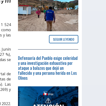
 y 111
11 524
s como
s y las
SEGUIR LEYENDO
, Junín
27 %),
Defensoría del Pueblo exige celeridad
adas se
y una investigación exhaustiva por
ataque a balazos que dejó un
fallecido y una persona herida en Los
tal de
Olivos
tas de
). Las
(269) y
l 2022.