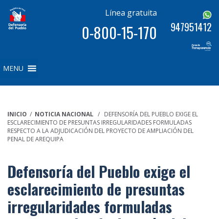
Línea gratuita
947951412
0-800-15-170
MENU
INICIO
/
NOTICIA NACIONAL
/ DEFENSORÍA DEL PUEBLO EXIGE EL
ESCLARECIMIENTO DE PRESUNTAS IRREGULARIDADES FORMULADAS
RESPECTO A LA ADJUDICACIÓN DEL PROYECTO DE AMPLIACIÓN DEL
PENAL DE AREQUIPA
Defensoría del Pueblo exige el
esclarecimiento de presuntas
irregularidades formuladas