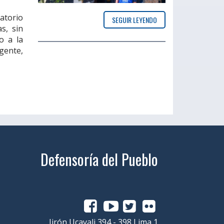
atorio
SEGUIR LEYENDO
s, sin
o a la
gente,
Defensoría del Pueblo
Jirón Ucayali 394 - 398 Lima 1