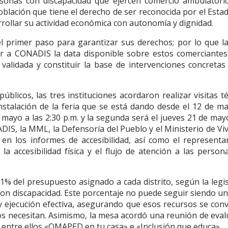
ersonas con discapacidad que ejercen comercio ambulatorio
oblación que tiene el derecho de ser reconocida por el Esta
rrollar su actividad económica con autonomía y dignidad.
 el primer paso para garantizar sus derechos; por lo que 
ir a CONADIS la data disponible sobre estos comerciantes
validada y constituir la base de intervenciones concretas
úblicos, las tres instituciones acordaron realizar visitas t
instalación de la feria que se está dando desde el 12 de ma
e mayo a las 2:30 p.m. y la segunda será el jueves 21 de may
DIS, la MML, la Defensoría del Pueblo y el Ministerio de Vi
en los informes de accesibilidad, así como el representa
a accesibilidad física y el flujo de atención a las person
 1% del presupuesto asignado a cada distrito, según la legi
con discapacidad. Este porcentaje no puede seguir siendo un
n y ejecución efectiva, asegurando que esos recursos se con
os necesitan. Asimismo, la mesa acordó una reunión de eval
 entre ellos «OMAPED en tu casa» e «Inclusión que educa».