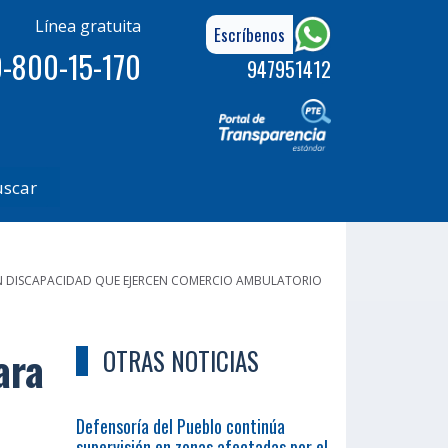
Línea gratuita
Escríbenos
-800-15-170
947951412
uscar
N DISCAPACIDAD QUE EJERCEN COMERCIO AMBULATORIO
ara
OTRAS NOTICIAS
Defensoría del Pueblo continúa
supervisión en zonas afectadas por el