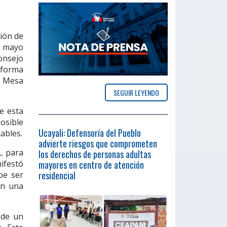
ión de
de mayo
onsejo
 forma
de Mesa
SEGUIR LEYENDO
e esta
posible
Ucayali: Defensoría del Pueblo
ables.
advierte riesgos que comprometen
L para
los derechos de personas adultas
mayores en centro de atención
ifestó
residencial
be ser
en una
 de un