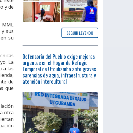
. Este
do y de
la MML
 y sus
SEGUIR LEYENDO
 en su
écnicas
Defensoría del Pueblo exige mejoras
urgentes en el Hogar de Refugio
yo. La
Temporal de Utcubamba ante graves
o a las
carencias de agua, infraestructura y
vienda,
atención intercultural
nte de
as que
slación
a cifra
viertan
uación