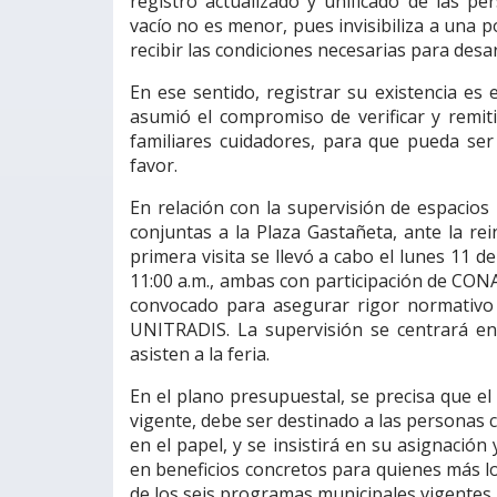
registro actualizado y unificado de las p
vacío no es menor, pues invisibiliza a una p
recibir las condiciones necesarias para desa
En ese sentido, registrar su existencia es
asumió el compromiso de verificar y remit
familiares cuidadores, para que pueda ser 
favor.
En relación con la supervisión de espacios p
conjuntas a la Plaza Gastañeta, ante la re
primera visita se llevó a cabo el lunes 11 d
11:00 a.m., ambas con participación de CONA
convocado para asegurar rigor normativo 
UNITRADIS. La supervisión se centrará en l
asisten a la feria.
En el plano presupuestal, se precisa que el
vigente, debe ser destinado a las personas 
en el papel, y se insistirá en su asignació
en beneficios concretos para quienes más l
de los seis programas municipales vigentes,