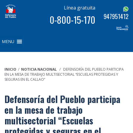
Línea gratuita
947951412
0-800-15-170
MENU
INICIO
/
NOTICIA NACIONAL
/ DEFENSORÍA DEL PUEBLO PARTICIPA
EN LA MESA DE TRABAJO MULTISECTORIAL “ESCUELAS PROTEGIDAS Y
SEGURAS EN EL CALLAO”
Defensoría del Pueblo participa
en la mesa de trabajo
multisectorial “Escuelas
protegidas y seguras en el