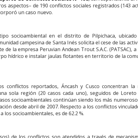
os aspectos– de 190 conflictos sociales registrados (143 ac
ncorporó un caso nuevo.
ipo socioambiental en el distrito de Pilpichaca, ubicado
nidad campesina de Santa Inés solicita el cese de las acti
te de la empresa Peruvian Andean Trout S.A.C. (PATSAC), a 
 hídrico e instalar jaulas flotantes en territorio de la co
 los conflictos reportados, Áncash y Cusco concentran la
una sola región (20 casos cada uno), seguidos de Loreto 
s casos socioambientales continúan siendo los más numeroso
ación desde abril de 2007. Respecto a los conflictos vinculad
 a los socioambientales, es de 62.2 %.
casos) de los conflictos son atendidos a través de mecanis