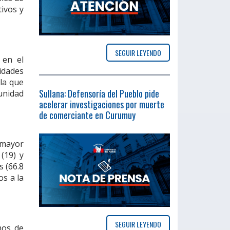
tivos y
SEGUIR LEYENDO
 en el
vidades
la que
Sullana: Defensoría del Pueblo pide
munidad
acelerar investigaciones por muerte
de comerciante en Curumuy
 mayor
(19) y
s (66.8
os a la
SEGUIR LEYENDO
mos de