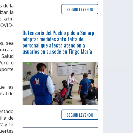
s de la
SEGUIR LEYENDO
zar la
, a fin
COVID-
Defensoría del Pueblo pide a Sunarp
adoptar medidas ante falta de
s, sea
personal que afecta atención a
urra a
usuarios en su sede en Tingo María
e Salud
Perú u
oporte
ue las
tal de
 estado
SEGUIR LEYENDO
lia de
ca y 12
muertes