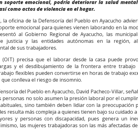
in soporte emocional, podría deteriorar la salud mental
así como actos de violencia en el hogar.
, la oficina de la Defensoría del Pueblo en Ayacucho advie
oporte emocional para quienes vienen laborando en la mod
esentó al Gobierno Regional de Ayacucho, las municipal
 de justicia y las entidades autónomas en la región, a
tal de sus trabajadores.
o (OIT) precisa que el laborar desde la casa puede provo
argas y el desdibujamiento de la frontera entre trabajo 
 trabajo flexibles pueden convertirse en horas de trabajo exc
 que conlleva el riesgo de insomnio.
Defensoría del Pueblo en Ayacucho, David Pacheco-Villar, seña
as personas no solo asumen la presión laboral por el cumpl
 habituales, sino también deben lidiar con la preocupación 
 les resulta más compleja a quienes tienen bajo su cuidado a 
ayores y personas con discapacidad, pues genera un inev
imismo, las mujeres trabajadoras son las más afectadas de