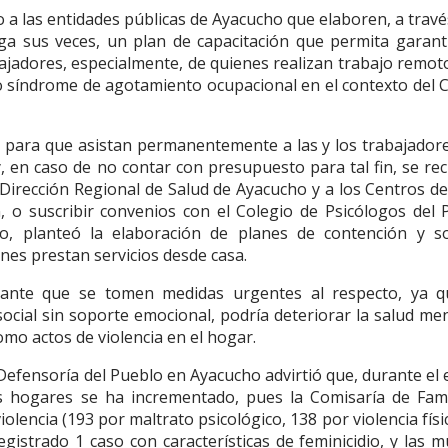
 a las entidades públicas de Ayacucho que elaboren, a travé
a sus veces, un plan de capacitación que permita garanti
bajadores, especialmente, de quienes realizan trabajo remoto
o síndrome de agotamiento ocupacional en el contexto del 
 para que asistan permanentemente a las y los trabajadore
, en caso de no contar con presupuesto para tal fin, se rec
a Dirección Regional de Salud de Ayacucho y a los Centros d
 o suscribir convenios con el Colegio de Psicólogos del 
o, planteó la elaboración de planes de contención y s
es prestan servicios desde casa.
tante que se tomen medidas urgentes al respecto, ya q
ocial sin soporte emocional, podría deteriorar la salud men
omo actos de violencia en el hogar.
la Defensoría del Pueblo en Ayacucho advirtió que, durante el
os hogares se ha incrementado, pues la Comisaría de Fami
lencia (193 por maltrato psicológico, 138 por violencia físi
egistrado 1 caso con características de feminicidio, y las 