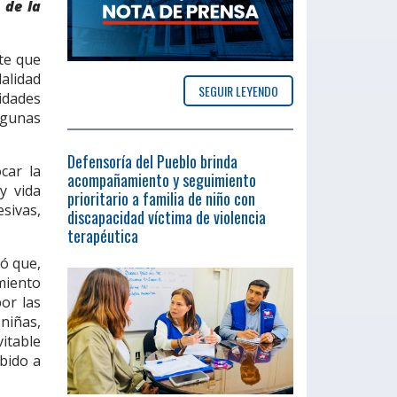
 de la
rte que
alidad
SEGUIR LEYENDO
idades
lgunas
Defensoría del Pueblo brinda
car la
acompañamiento y seguimiento
y vida
prioritario a familia de niño con
esivas,
discapacidad víctima de violencia
terapéutica
ló que,
imiento
por las
niñas,
itable
bido a