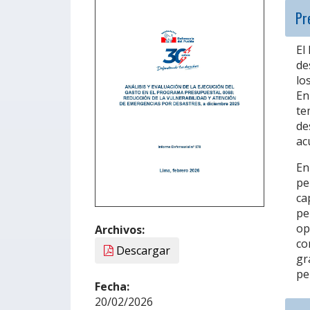
Pr
El
de
lo
En
te
de
ac
En
pe
ca
pe
op
Archivos:
co
Descargar
gr
pe
Fecha:
20/02/2026