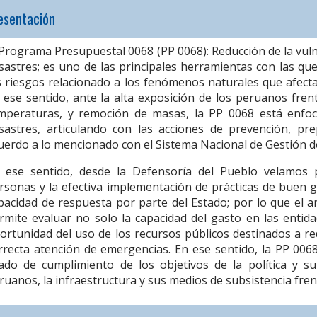
esentación
 Programa Presupuestal 0068 (PP 0068): Reducción de la vul
sastres; es uno de las principales herramientas con las qu
s riesgos relacionado a los fenómenos naturales que afect
 ese sentido, ante la alta exposición de los peruanos fren
mperaturas, y remoción de masas, la PP 0068 está enfoca
sastres, articulando con las acciones de prevención, pre
uerdo a lo mencionado con el Sistema Nacional de Gestión 
 ese sentido, desde la Defensoría del Pueblo velamos 
rsonas y la efectiva implementación de prácticas de buen go
pacidad de respuesta por parte del Estado; por lo que el an
rmite evaluar no solo la capacidad del gasto en las entidad
ortunidad del uso de los recursos públicos destinados a red
rrecta atención de emergencias. En ese sentido, la PP 006
ado de cumplimiento de los objetivos de la política y su
ruanos, la infraestructura y sus medios de subsistencia frent