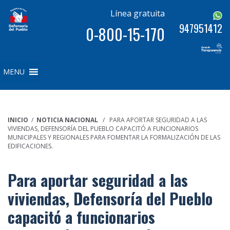
Línea gratuita
947951412
0-800-15-170
MENU
INICIO
/
NOTICIA NACIONAL
/ PARA APORTAR SEGURIDAD A LAS
VIVIENDAS, DEFENSORÍA DEL PUEBLO CAPACITÓ A FUNCIONARIOS
MUNICIPALES Y REGIONALES PARA FOMENTAR LA FORMALIZACIÓN DE LAS
EDIFICACIONES.
Para aportar seguridad a las
viviendas, Defensoría del Pueblo
capacitó a funcionarios