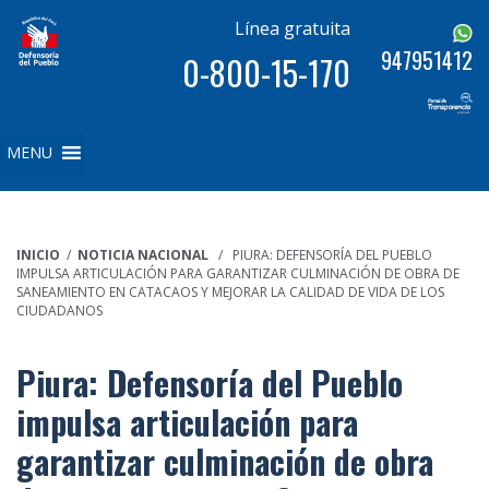
Línea gratuita
947951412
0-800-15-170
MENU
INICIO
/
NOTICIA NACIONAL
/ PIURA: DEFENSORÍA DEL PUEBLO
IMPULSA ARTICULACIÓN PARA GARANTIZAR CULMINACIÓN DE OBRA DE
SANEAMIENTO EN CATACAOS Y MEJORAR LA CALIDAD DE VIDA DE LOS
CIUDADANOS
Piura: Defensoría del Pueblo
impulsa articulación para
garantizar culminación de obra