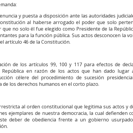
demanda:
renuncia y puesta a disposición ante las autoridades judicia
Constitución al haberse arrogado el poder que solo perten
r que no solo él fue elegido como Presidente de la Repúbli
ntantes para la función pública. Sus actos desconocen la v
l artículo 46 de la Constitución.
ación de los artículos 99, 100 y 117 para efectos de decla
la República en razón de los actos que han dado lugar 
cción célere del procedimiento de sucesión presidencia
a de los derechos humanos en el corto plazo.
restricta al orden constitucional que legitima sus actos y d
nes ejemplares de nuestra democracia, la cual defienden c
iste deber de obediencia frente a un gobierno usurpado
ión.