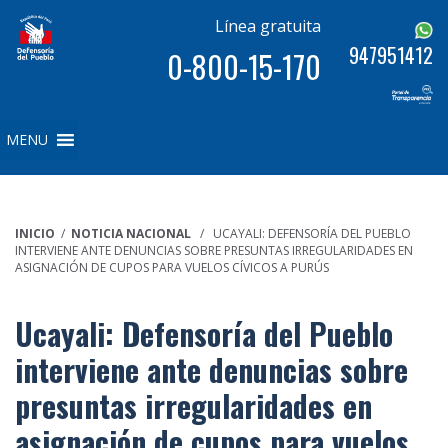
Línea gratuita
947951412
0-800-15-170
MENU
INICIO
/
NOTICIA NACIONAL
/ UCAYALI: DEFENSORÍA DEL PUEBLO
INTERVIENE ANTE DENUNCIAS SOBRE PRESUNTAS IRREGULARIDADES EN
ASIGNACIÓN DE CUPOS PARA VUELOS CÍVICOS A PURÚS
Ucayali: Defensoría del Pueblo
interviene ante denuncias sobre
presuntas irregularidades en
asignación de cupos para vuelos