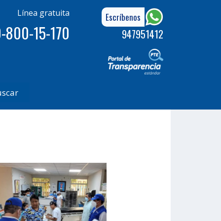
Línea gratuita
Escríbenos
-800-15-170
947951412
uscar