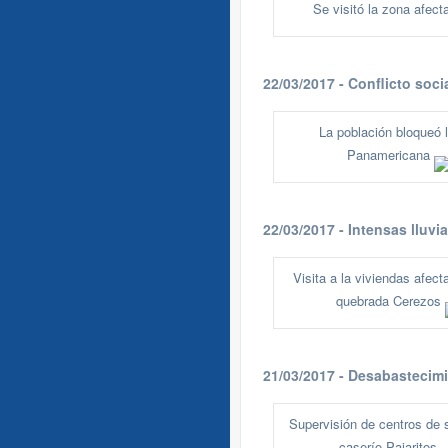
Se visitó la zona afec
22/03/2017 - Conflicto soci
La población bloqueó l
Panamericana
22/03/2017 - Intensas lluvi
Visita a la viviendas afect
quebrada Cerezos
21/03/2017 - Desabastecim
Supervisión de centros de 
caserío Pajaritos