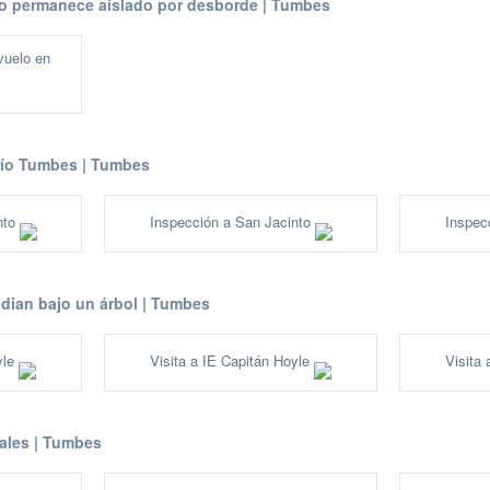
do permanece aislado por desborde | Tumbes
vuelo en
 río Tumbes | Tumbes
nto
Inspección a San Jacinto
Inspec
udian bajo un árbol | Tumbes
yle
Visita a IE Capitán Hoyle
Visita
iales | Tumbes