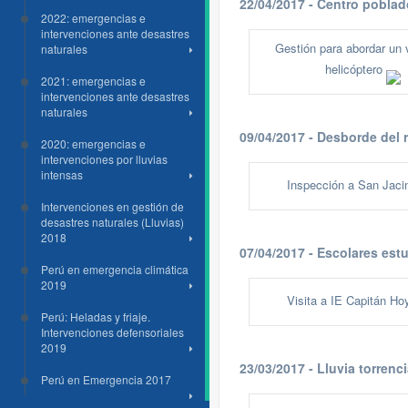
22/04/2017 - Centro pobla
2022: emergencias e
intervenciones ante desastres
Gestión para abordar un 
naturales
helicóptero
2021: emergencias e
intervenciones ante desastres
naturales
09/04/2017 - Desborde del
2020: emergencias e
intervenciones por lluvias
intensas
Inspección a San Jaci
Intervenciones en gestión de
desastres naturales (Lluvias)
2018
07/04/2017 - Escolares est
Perú en emergencia climática
2019
Visita a IE Capitán Ho
Perú: Heladas y friaje.
Intervenciones defensoriales
2019
23/03/2017 - Lluvia torrenc
Perú en Emergencia 2017