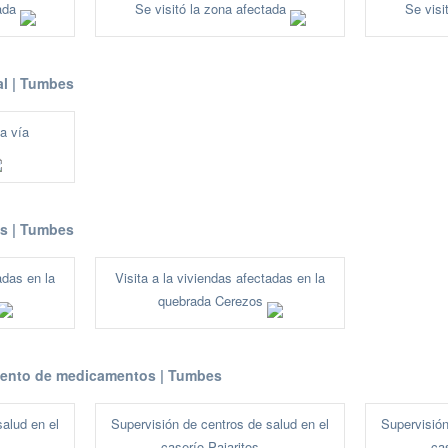
tada
Se visitó la zona afectada
Se visi
al | Tumbes
a vía
as | Tumbes
adas en la
Visita a la viviendas afectadas en la
quebrada Cerezos
iento de medicamentos | Tumbes
salud en el
Supervisión de centros de salud en el
Supervisión
caserío Pajaritos
ca