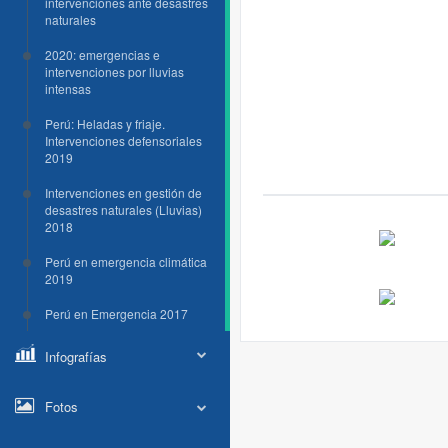
intervenciones ante desastres
naturales
2020: emergencias e
intervenciones por lluvias
intensas
Perú: Heladas y friaje.
Intervenciones defensoriales
2019
Intervenciones en gestión de
desastres naturales (Lluvias)
2018
Perú en emergencia climática
2019
Perú en Emergencia 2017
Infografías
Fotos