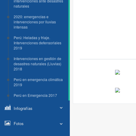
intervenciones ante desastres
naturales
2020: emergencias e
intervenciones por lluvias
intensas
Perú: Heladas y friaje.
Intervenciones defensoriales
2019
Intervenciones en gestión de
desastres naturales (Lluvias)
2018
Perú en emergencia climática
2019
Perú en Emergencia 2017
Infografías
Fotos