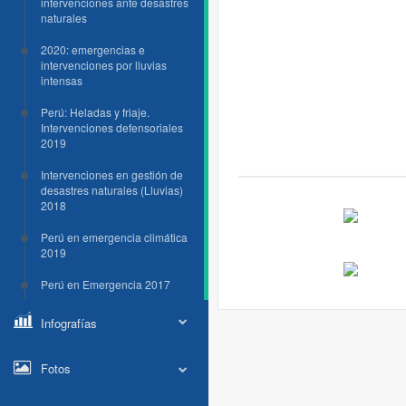
intervenciones ante desastres
naturales
2020: emergencias e
intervenciones por lluvias
intensas
Perú: Heladas y friaje.
Intervenciones defensoriales
2019
Intervenciones en gestión de
desastres naturales (Lluvias)
2018
Perú en emergencia climática
2019
Perú en Emergencia 2017
Infografías
Fotos