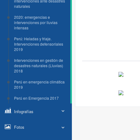
intervenciones ante desastres
naturales
2020: emergencias e
intervenciones por lluvias
intensas
Perú: Heladas y friaje.
Intervenciones defensoriales
2019
Intervenciones en gestión de
desastres naturales (Lluvias)
2018
Perú en emergencia climática
2019
Perú en Emergencia 2017
Infografías
Fotos